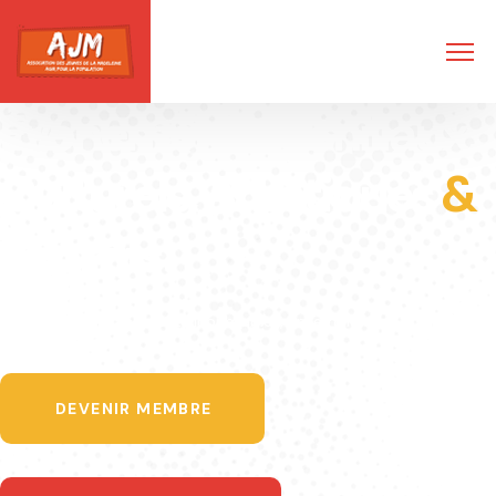
Événements Familiaux,
Culturels, Artistiques
&
Sportifs.
Partageons des moments inoubliables, ensemble avec AJM
DEVENIR MEMBRE