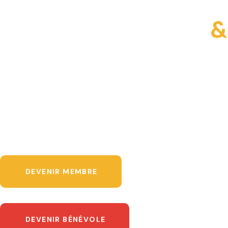
Échange et
Engagement : Ateliers
&
Projets
Communautaires.
Ensemble, bâtissons demain : AJM, où conseils et échanges forgent
la communauté.
DEVENIR MEMBRE
DEVENIR BÉNÉVOLE