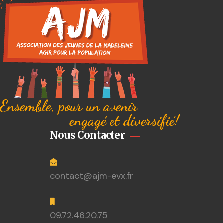
Ensemble, pour un avenir
engagé et diversifié!
Nous Contacter
contact@ajm-evx.fr
09.72.46.20.75