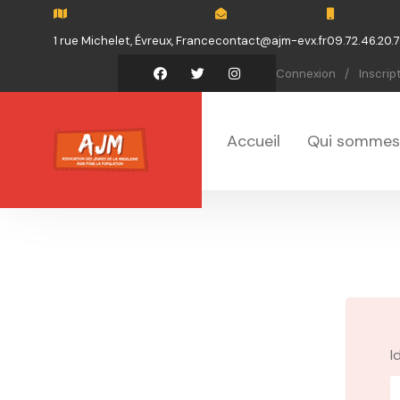
1 rue Michelet, Évreux, France
contact@ajm-evx.fr
09.72.46.20.
Connexion
Inscrip
Accueil
Qui sommes
I