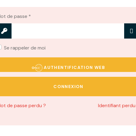
ot de passe
*
Afficher
A
Se rappeler de moi
AUTHENTIFICATION WEB
CONNEXION
ot de passe perdu ?
Identifiant perdu