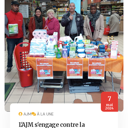
7
mai
2024
AJM
À LA UNE
L'AJM s'engage contre la