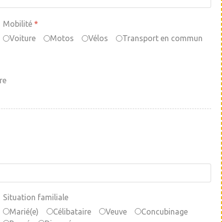
Mobilité
*
Voiture
Motos
Vélos
Transport en commun
re
Situation familiale
Marié(e)
Célibataire
Veuve
Concubinage