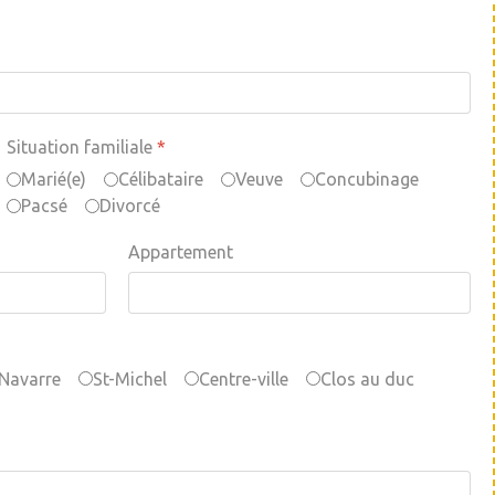
Situation familiale
*
Marié(e)
Célibataire
Veuve
Concubinage
Pacsé
Divorcé
Appartement
Navarre
St-Michel
Centre-ville
Clos au duc