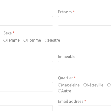
Prénom
*
Sexe
*
Femme
Homme
Neutre
Immeuble
Quartier
*
Madeleine
Nétreville
Autre
Email address
*