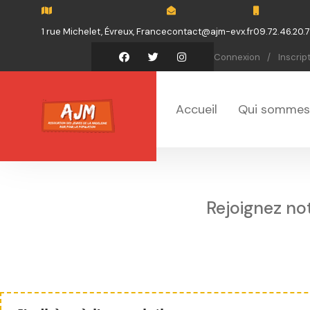
1 rue Michelet, Évreux, France
contact@ajm-evx.fr
09.72.46.20.
Connexion
Inscrip
Accueil
Qui sommes
Rejoignez no