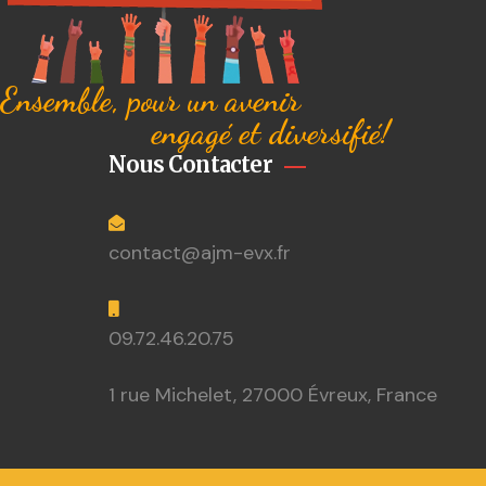
Ensemble, pour un avenir
engagé et diversifié!
Nous Contacter
contact@ajm-evx.fr
09.72.46.20.75
1 rue Michelet, 27000 Évreux, France