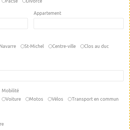
Pacsé
Divorcé
Appartement
Navarre
St-Michel
Centre-ville
Clos au duc
Mobilité
Voiture
Motos
Vélos
Transport en commun
re