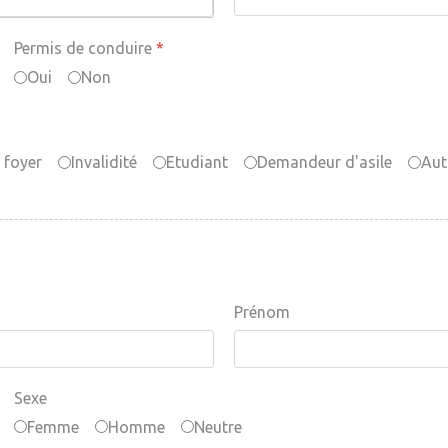
Permis de conduire
*
Oui
Non
 foyer
Invalidité
Etudiant
Demandeur d'asile
Aut
Prénom
Sexe
Femme
Homme
Neutre