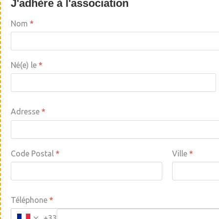
J'adhère à l'association
Nom
*
Né(e) le
*
Adresse
*
Code Postal
*
Ville
*
Téléphone
*
+33